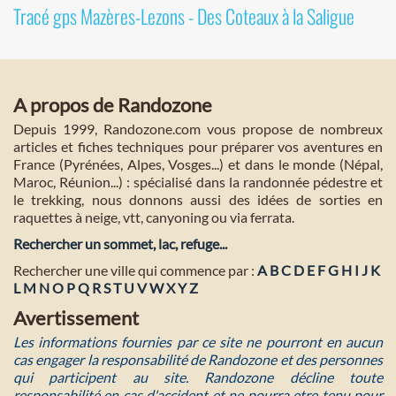
Tracé gps Mazères-Lezons - Des Coteaux à la Saligue
A propos de Randozone
Depuis 1999, Randozone.com vous propose de nombreux
articles et fiches techniques pour préparer vos aventures en
France (Pyrénées, Alpes, Vosges...) et dans le monde (Népal,
Maroc, Réunion...) : spécialisé dans la randonnée pédestre et
le trekking, nous donnons aussi des idées de sorties en
raquettes à neige, vtt, canyoning ou via ferrata.
Rechercher un sommet, lac, refuge...
Rechercher une ville qui commence par :
A
B
C
D
E
F
G
H
I
J
K
L
M
N
O
P
Q
R
S
T
U
V
W
X
Y
Z
Avertissement
Les informations fournies par ce site ne pourront en aucun
cas engager la responsabilité de Randozone et des personnes
qui participent au site. Randozone décline toute
responsabilité en cas d'accident et ne pourra etre tenu pour