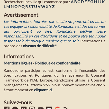
Rechercher une ville qui commence par :
A
B
C
D
E
F
G
H
I
J
K
L
M
N
O
P
Q
R
S
T
U
V
W
X
Y
Z
Avertissement
Les informations fournies par ce site ne pourront en aucun
cas engager la responsabilité de Randozone et des personnes
qui participent au site. Randozone décline toute
responsabilité en cas d'accident et ne pourra etre tenu pour
responsable de quelque manière que ce soit
. Informations à
propos des
niveaux de difficulté
.
Informations
Mentions légales
/
Politique de confidentialité
Randozone participe et est conforme à l'ensemble des
Spécifications et Politiques du Transparency & Consent
Framework de l'IAB Europe. Randozone utilise la Consent
Management Platform n°92. Vous pouvez modifier vos choix
à tout moment en
cliquant ici
.
Suivez-nous