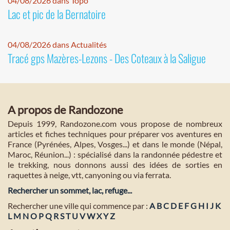
04/08/2026 dans Topo
Lac et pic de la Bernatoire
04/08/2026 dans Actualités
Tracé gps Mazères-Lezons - Des Coteaux à la Saligue
A propos de Randozone
Depuis 1999, Randozone.com vous propose de nombreux
articles et fiches techniques pour préparer vos aventures en
France (Pyrénées, Alpes, Vosges...) et dans le monde (Népal,
Maroc, Réunion...) : spécialisé dans la randonnée pédestre et
le trekking, nous donnons aussi des idées de sorties en
raquettes à neige, vtt, canyoning ou via ferrata.
Rechercher un sommet, lac, refuge...
Rechercher une ville qui commence par :
A
B
C
D
E
F
G
H
I
J
K
L
M
N
O
P
Q
R
S
T
U
V
W
X
Y
Z