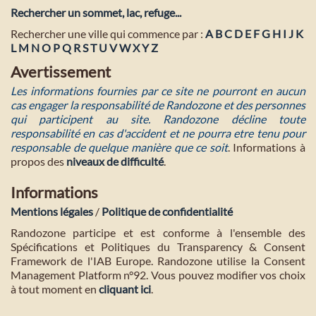
Rechercher un sommet, lac, refuge...
Rechercher une ville qui commence par :
A
B
C
D
E
F
G
H
I
J
K
L
M
N
O
P
Q
R
S
T
U
V
W
X
Y
Z
Avertissement
Les informations fournies par ce site ne pourront en aucun
cas engager la responsabilité de Randozone et des personnes
qui participent au site. Randozone décline toute
responsabilité en cas d'accident et ne pourra etre tenu pour
responsable de quelque manière que ce soit
. Informations à
propos des
niveaux de difficulté
.
Informations
Mentions légales
/
Politique de confidentialité
Randozone participe et est conforme à l'ensemble des
Spécifications et Politiques du Transparency & Consent
Framework de l'IAB Europe. Randozone utilise la Consent
Management Platform n°92. Vous pouvez modifier vos choix
à tout moment en
cliquant ici
.