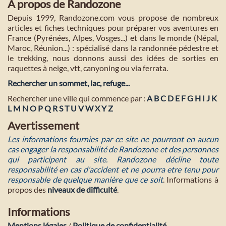
A propos de Randozone
Depuis 1999, Randozone.com vous propose de nombreux
articles et fiches techniques pour préparer vos aventures en
France (Pyrénées, Alpes, Vosges...) et dans le monde (Népal,
Maroc, Réunion...) : spécialisé dans la randonnée pédestre et
le trekking, nous donnons aussi des idées de sorties en
raquettes à neige, vtt, canyoning ou via ferrata.
Rechercher un sommet, lac, refuge...
Rechercher une ville qui commence par :
A
B
C
D
E
F
G
H
I
J
K
L
M
N
O
P
Q
R
S
T
U
V
W
X
Y
Z
Avertissement
Les informations fournies par ce site ne pourront en aucun
cas engager la responsabilité de Randozone et des personnes
qui participent au site. Randozone décline toute
responsabilité en cas d'accident et ne pourra etre tenu pour
responsable de quelque manière que ce soit
. Informations à
propos des
niveaux de difficulté
.
Informations
Mentions légales
/
Politique de confidentialité