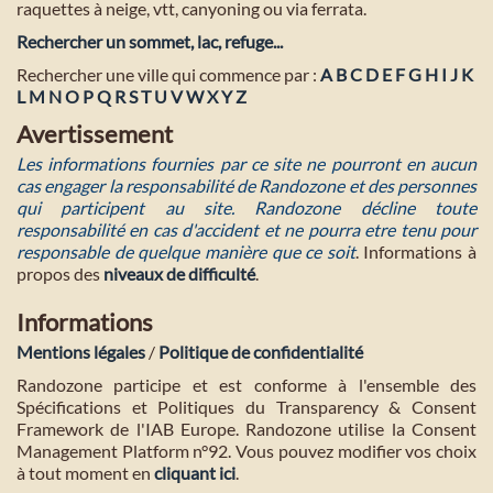
raquettes à neige, vtt, canyoning ou via ferrata.
Rechercher un sommet, lac, refuge...
Rechercher une ville qui commence par :
A
B
C
D
E
F
G
H
I
J
K
L
M
N
O
P
Q
R
S
T
U
V
W
X
Y
Z
Avertissement
Les informations fournies par ce site ne pourront en aucun
cas engager la responsabilité de Randozone et des personnes
qui participent au site. Randozone décline toute
responsabilité en cas d'accident et ne pourra etre tenu pour
responsable de quelque manière que ce soit
. Informations à
propos des
niveaux de difficulté
.
Informations
Mentions légales
/
Politique de confidentialité
Randozone participe et est conforme à l'ensemble des
Spécifications et Politiques du Transparency & Consent
Framework de l'IAB Europe. Randozone utilise la Consent
Management Platform n°92. Vous pouvez modifier vos choix
à tout moment en
cliquant ici
.