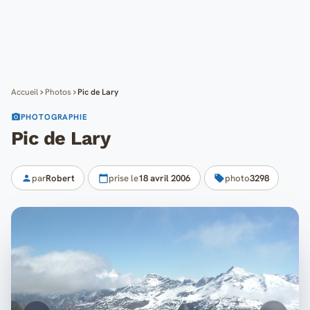
Cartes
Blog
Mon compte
Accueil
Photos
Pic de Lary
PHOTOGRAPHIE
Pic de Lary
par
Robert
prise le
18 avril 2006
photo
3298