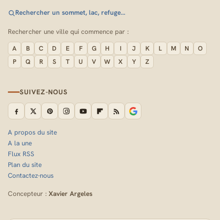
Rechercher un sommet, lac, refuge…
Rechercher une ville qui commence par :
A
B
C
D
E
F
G
H
I
J
K
L
M
N
O
P
Q
R
S
T
U
V
W
X
Y
Z
SUIVEZ-NOUS
A propos du site
A la une
Flux RSS
Plan du site
Contactez-nous
Concepteur :
Xavier Argeles