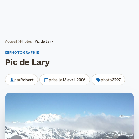
Cartes
Blog
Mon compte
Accueil
Photos
Pic de Lary
PHOTOGRAPHIE
Pic de Lary
par
Robert
prise le
18 avril 2006
photo
3297