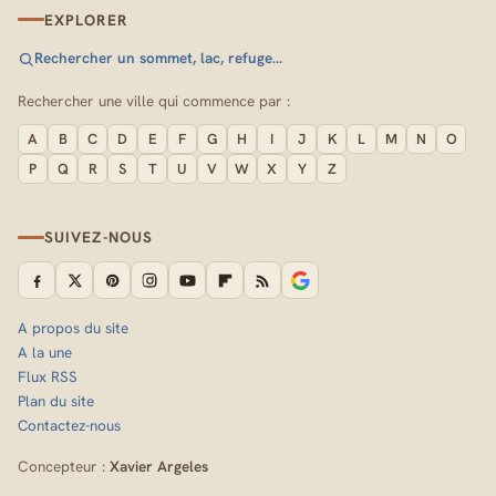
EXPLORER
Rechercher un sommet, lac, refuge…
Rechercher une ville qui commence par :
A
B
C
D
E
F
G
H
I
J
K
L
M
N
O
P
Q
R
S
T
U
V
W
X
Y
Z
SUIVEZ-NOUS
A propos du site
A la une
Flux RSS
Plan du site
Contactez-nous
Concepteur :
Xavier Argeles