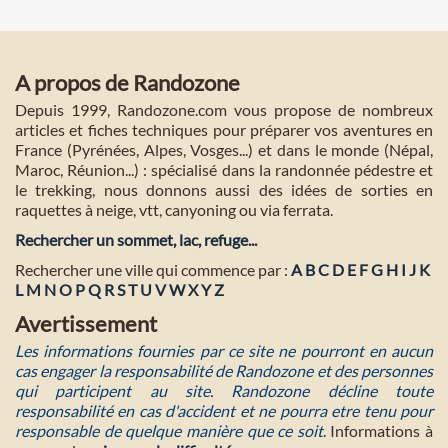
A propos de Randozone
Depuis 1999, Randozone.com vous propose de nombreux
articles et fiches techniques pour préparer vos aventures en
France (Pyrénées, Alpes, Vosges...) et dans le monde (Népal,
Maroc, Réunion...) : spécialisé dans la randonnée pédestre et
le trekking, nous donnons aussi des idées de sorties en
raquettes à neige, vtt, canyoning ou via ferrata.
Rechercher un sommet, lac, refuge...
Rechercher une ville qui commence par :
A
B
C
D
E
F
G
H
I
J
K
L
M
N
O
P
Q
R
S
T
U
V
W
X
Y
Z
Avertissement
Les informations fournies par ce site ne pourront en aucun
cas engager la responsabilité de Randozone et des personnes
qui participent au site. Randozone décline toute
responsabilité en cas d'accident et ne pourra etre tenu pour
responsable de quelque manière que ce soit
. Informations à