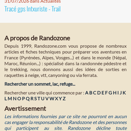
31/07/2026 dans Actualités
Tracé gps Intxuriste - Trail
A propos de Randozone
Depuis 1999, Randozone.com vous propose de nombreux
articles et fiches techniques pour préparer vos aventures en
France (Pyrénées, Alpes, Vosges...) et dans le monde (Népal,
Maroc, Réunion...) : spécialisé dans la randonnée pédestre et
le trekking, nous donnons aussi des idées de sorties en
raquettes à neige, vtt, canyoning ou via ferrata.
Rechercher un sommet, lac, refuge...
Rechercher une ville qui commence par :
A
B
C
D
E
F
G
H
I
J
K
L
M
N
O
P
Q
R
S
T
U
V
W
X
Y
Z
Avertissement
Les informations fournies par ce site ne pourront en aucun
cas engager la responsabilité de Randozone et des personnes
qui participent au site. Randozone décline toute