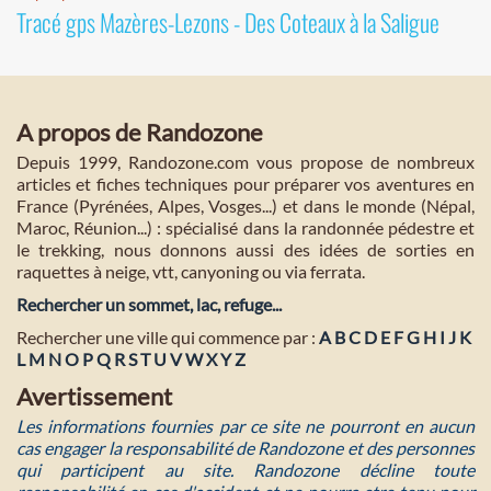
Tracé gps Mazères-Lezons - Des Coteaux à la Saligue
A propos de Randozone
Depuis 1999, Randozone.com vous propose de nombreux
articles et fiches techniques pour préparer vos aventures en
France (Pyrénées, Alpes, Vosges...) et dans le monde (Népal,
Maroc, Réunion...) : spécialisé dans la randonnée pédestre et
le trekking, nous donnons aussi des idées de sorties en
raquettes à neige, vtt, canyoning ou via ferrata.
Rechercher un sommet, lac, refuge...
Rechercher une ville qui commence par :
A
B
C
D
E
F
G
H
I
J
K
L
M
N
O
P
Q
R
S
T
U
V
W
X
Y
Z
Avertissement
Les informations fournies par ce site ne pourront en aucun
cas engager la responsabilité de Randozone et des personnes
qui participent au site. Randozone décline toute