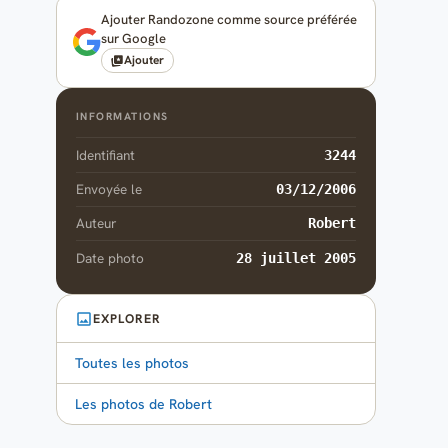
Ajouter Randozone comme source préférée
sur Google
Ajouter
INFORMATIONS
Identifiant
3244
Envoyée le
03/12/2006
Auteur
Robert
Date photo
28 juillet 2005
EXPLORER
Toutes les photos
Les photos de Robert