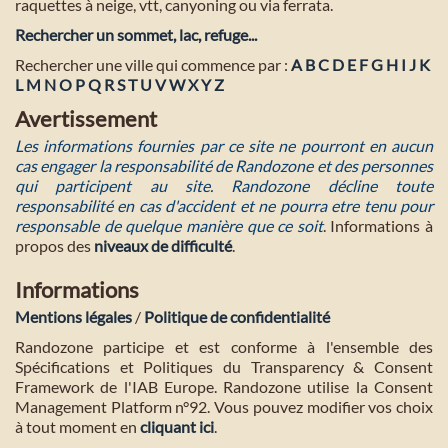
raquettes à neige, vtt, canyoning ou via ferrata.
Rechercher un sommet, lac, refuge...
Rechercher une ville qui commence par :
A
B
C
D
E
F
G
H
I
J
K
L
M
N
O
P
Q
R
S
T
U
V
W
X
Y
Z
Avertissement
Les informations fournies par ce site ne pourront en aucun
cas engager la responsabilité de Randozone et des personnes
qui participent au site. Randozone décline toute
responsabilité en cas d'accident et ne pourra etre tenu pour
responsable de quelque manière que ce soit
. Informations à
propos des
niveaux de difficulté
.
Informations
Mentions légales
/
Politique de confidentialité
Randozone participe et est conforme à l'ensemble des
Spécifications et Politiques du Transparency & Consent
Framework de l'IAB Europe. Randozone utilise la Consent
Management Platform n°92. Vous pouvez modifier vos choix
à tout moment en
cliquant ici
.