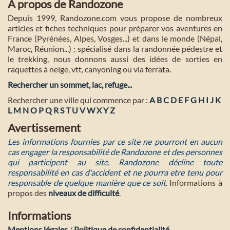
A propos de Randozone
Depuis 1999, Randozone.com vous propose de nombreux
articles et fiches techniques pour préparer vos aventures en
France (Pyrénées, Alpes, Vosges...) et dans le monde (Népal,
Maroc, Réunion...) : spécialisé dans la randonnée pédestre et
le trekking, nous donnons aussi des idées de sorties en
raquettes à neige, vtt, canyoning ou via ferrata.
Rechercher un sommet, lac, refuge...
Rechercher une ville qui commence par :
A
B
C
D
E
F
G
H
I
J
K
L
M
N
O
P
Q
R
S
T
U
V
W
X
Y
Z
Avertissement
Les informations fournies par ce site ne pourront en aucun
cas engager la responsabilité de Randozone et des personnes
qui participent au site. Randozone décline toute
responsabilité en cas d'accident et ne pourra etre tenu pour
responsable de quelque manière que ce soit
. Informations à
propos des
niveaux de difficulté
.
Informations
Mentions légales
/
Politique de confidentialité