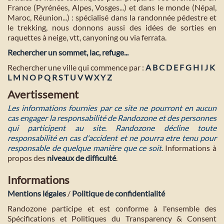
France (Pyrénées, Alpes, Vosges...) et dans le monde (Népal,
Maroc, Réunion...) : spécialisé dans la randonnée pédestre et
le trekking, nous donnons aussi des idées de sorties en
raquettes à neige, vtt, canyoning ou via ferrata.
Rechercher un sommet, lac, refuge...
Rechercher une ville qui commence par :
A
B
C
D
E
F
G
H
I
J
K
L
M
N
O
P
Q
R
S
T
U
V
W
X
Y
Z
Avertissement
Les informations fournies par ce site ne pourront en aucun
cas engager la responsabilité de Randozone et des personnes
qui participent au site. Randozone décline toute
responsabilité en cas d'accident et ne pourra etre tenu pour
responsable de quelque manière que ce soit
. Informations à
propos des
niveaux de difficulté
.
Informations
Mentions légales
/
Politique de confidentialité
Randozone participe et est conforme à l'ensemble des
Spécifications et Politiques du Transparency & Consent