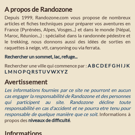
A propos de Randozone
Depuis 1999, Randozone.com vous propose de nombreux
articles et fiches techniques pour préparer vos aventures en
France (Pyrénées, Alpes, Vosges...) et dans le monde (Népal,
Maroc, Réunion...) : spécialisé dans la randonnée pédestre et
le trekking, nous donnons aussi des idées de sorties en
raquettes à neige, vtt, canyoning ou via ferrata.
Rechercher un sommet, lac, refuge...
Rechercher une ville qui commence par :
A
B
C
D
E
F
G
H
I
J
K
L
M
N
O
P
Q
R
S
T
U
V
W
X
Y
Z
Avertissement
Les informations fournies par ce site ne pourront en aucun
cas engager la responsabilité de Randozone et des personnes
qui participent au site. Randozone décline toute
responsabilité en cas d'accident et ne pourra etre tenu pour
responsable de quelque manière que ce soit
. Informations à
propos des
niveaux de difficulté
.
Informations