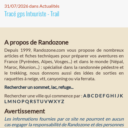
31/07/2026 dans Actualités
Tracé gps Intxuriste - Trail
A propos de Randozone
Depuis 1999, Randozone.com vous propose de nombreux
articles et fiches techniques pour préparer vos aventures en
France (Pyrénées, Alpes, Vosges...) et dans le monde (Népal,
Maroc, Réunion...) : spécialisé dans la randonnée pédestre et
le trekking, nous donnons aussi des idées de sorties en
raquettes à neige, vtt, canyoning ou via ferrata.
Rechercher un sommet, lac, refuge...
Rechercher une ville qui commence par :
A
B
C
D
E
F
G
H
I
J
K
L
M
N
O
P
Q
R
S
T
U
V
W
X
Y
Z
Avertissement
Les informations fournies par ce site ne pourront en aucun
cas engager la responsabilité de Randozone et des personnes