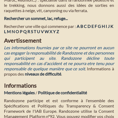
le trekking, nous donnons aussi des idées de sorties en
raquettes à neige, vtt, canyoning ou via ferrata.
Rechercher un sommet, lac, refuge...
Rechercher une ville qui commence par :
A
B
C
D
E
F
G
H
I
J
K
L
M
N
O
P
Q
R
S
T
U
V
W
X
Y
Z
Avertissement
Les informations fournies par ce site ne pourront en aucun
cas engager la responsabilité de Randozone et des personnes
qui participent au site. Randozone décline toute
responsabilité en cas d'accident et ne pourra etre tenu pour
responsable de quelque manière que ce soit
. Informations à
propos des
niveaux de difficulté
.
Informations
Mentions légales
/
Politique de confidentialité
Randozone participe et est conforme à l'ensemble des
Spécifications et Politiques du Transparency & Consent
Framework de l'IAB Europe. Randozone utilise la Consent
Management Platform n°92. Vous pouvez modifier vos choix