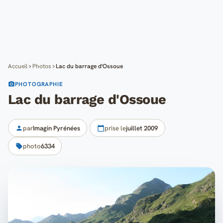
Cartes
Blog
Mon compte
Accueil
Photos
Lac du barrage d'Ossoue
PHOTOGRAPHIE
Lac du barrage d'Ossoue
par
Imagin Pyrénées
prise le
juillet 2009
photo
6334