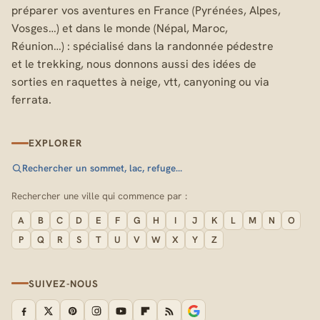
préparer vos aventures en France (Pyrénées, Alpes,
Vosges…) et dans le monde (Népal, Maroc,
Réunion…) : spécialisé dans la randonnée pédestre
et le trekking, nous donnons aussi des idées de
sorties en raquettes à neige, vtt, canyoning ou via
ferrata.
EXPLORER
Rechercher un sommet, lac, refuge…
Rechercher une ville qui commence par :
A
B
C
D
E
F
G
H
I
J
K
L
M
N
O
P
Q
R
S
T
U
V
W
X
Y
Z
SUIVEZ-NOUS