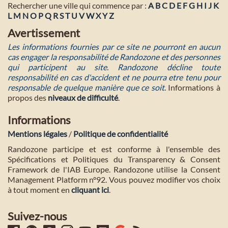
Rechercher une ville qui commence par :
A
B
C
D
E
F
G
H
I
J
K
L
M
N
O
P
Q
R
S
T
U
V
W
X
Y
Z
Avertissement
Les informations fournies par ce site ne pourront en aucun
cas engager la responsabilité de Randozone et des personnes
qui participent au site. Randozone décline toute
responsabilité en cas d'accident et ne pourra etre tenu pour
responsable de quelque manière que ce soit
. Informations à
propos des
niveaux de difficulté
.
Informations
Mentions légales
/
Politique de confidentialité
Randozone participe et est conforme à l'ensemble des
Spécifications et Politiques du Transparency & Consent
Framework de l'IAB Europe. Randozone utilise la Consent
Management Platform n°92. Vous pouvez modifier vos choix
à tout moment en
cliquant ici
.
Suivez-nous