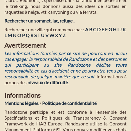
Maroc, Réunion...) : spécialisé dans la randonnée pédestre et
le trekking, nous donnons aussi des idées de sorties en
raquettes à neige, vtt, canyoning ou via ferrata.
Rechercher un sommet, lac, refuge...
Rechercher une ville qui commence par :
A
B
C
D
E
F
G
H
I
J
K
L
M
N
O
P
Q
R
S
T
U
V
W
X
Y
Z
Avertissement
Les informations fournies par ce site ne pourront en aucun
cas engager la responsabilité de Randozone et des personnes
qui participent au site. Randozone décline toute
responsabilité en cas d'accident et ne pourra etre tenu pour
responsable de quelque manière que ce soit
. Informations à
propos des
niveaux de difficulté
.
Informations
Mentions légales
/
Politique de confidentialité
Randozone participe et est conforme à l'ensemble des
Spécifications et Politiques du Transparency & Consent
Framework de l'IAB Europe. Randozone utilise la Consent
Management Platform n°92. Vous pouvez modifier vos choix