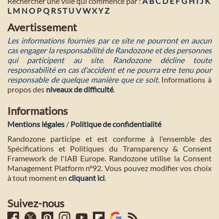
Rechercher une ville qui commence par :
A
B
C
D
E
F
G
H
I
J
K
L
M
N
O
P
Q
R
S
T
U
V
W
X
Y
Z
Avertissement
Les informations fournies par ce site ne pourront en aucun
cas engager la responsabilité de Randozone et des personnes
qui participent au site. Randozone décline toute
responsabilité en cas d'accident et ne pourra etre tenu pour
responsable de quelque manière que ce soit
. Informations à
propos des
niveaux de difficulté
.
Informations
Mentions légales
/
Politique de confidentialité
Randozone participe et est conforme à l'ensemble des
Spécifications et Politiques du Transparency & Consent
Framework de l'IAB Europe. Randozone utilise la Consent
Management Platform n°92. Vous pouvez modifier vos choix
à tout moment en
cliquant ici
.
Suivez-nous