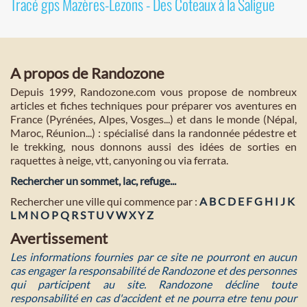
Tracé gps Mazères-Lezons - Des Coteaux à la Saligue
A propos de Randozone
Depuis 1999, Randozone.com vous propose de nombreux
articles et fiches techniques pour préparer vos aventures en
France (Pyrénées, Alpes, Vosges...) et dans le monde (Népal,
Maroc, Réunion...) : spécialisé dans la randonnée pédestre et
le trekking, nous donnons aussi des idées de sorties en
raquettes à neige, vtt, canyoning ou via ferrata.
Rechercher un sommet, lac, refuge...
Rechercher une ville qui commence par :
A
B
C
D
E
F
G
H
I
J
K
L
M
N
O
P
Q
R
S
T
U
V
W
X
Y
Z
Avertissement
Les informations fournies par ce site ne pourront en aucun
cas engager la responsabilité de Randozone et des personnes
qui participent au site. Randozone décline toute
responsabilité en cas d'accident et ne pourra etre tenu pour