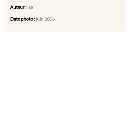
Auteur :
Isa
Date photo :
juin 2006