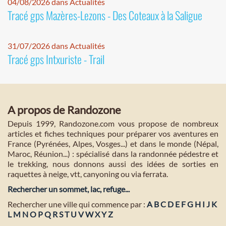
04/08/2026 dans Actualités
Tracé gps Mazères-Lezons - Des Coteaux à la Saligue
31/07/2026 dans Actualités
Tracé gps Intxuriste - Trail
A propos de Randozone
Depuis 1999, Randozone.com vous propose de nombreux
articles et fiches techniques pour préparer vos aventures en
France (Pyrénées, Alpes, Vosges...) et dans le monde (Népal,
Maroc, Réunion...) : spécialisé dans la randonnée pédestre et
le trekking, nous donnons aussi des idées de sorties en
raquettes à neige, vtt, canyoning ou via ferrata.
Rechercher un sommet, lac, refuge...
Rechercher une ville qui commence par :
A
B
C
D
E
F
G
H
I
J
K
L
M
N
O
P
Q
R
S
T
U
V
W
X
Y
Z