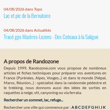
04/08/2026 dans Topo
Lac et pic de la Bernatoire
04/08/2026 dans Actualités
Tracé gps Mazères-Lezons - Des Coteaux à la Saligue
A propos de Randozone
Depuis 1999, Randozone.com vous propose de nombreux
articles et fiches techniques pour préparer vos aventures en
France (Pyrénées, Alpes, Vosges...) et dans le monde (Népal,
Maroc, Réunion...) : spécialisé dans la randonnée pédestre et
le trekking, nous donnons aussi des idées de sorties en
raquettes à neige, vtt, canyoning ou via ferrata.
Rechercher un sommet, lac, refuge...
Rechercher une ville qui commence par :
A
B
C
D
E
F
G
H
I
J
K