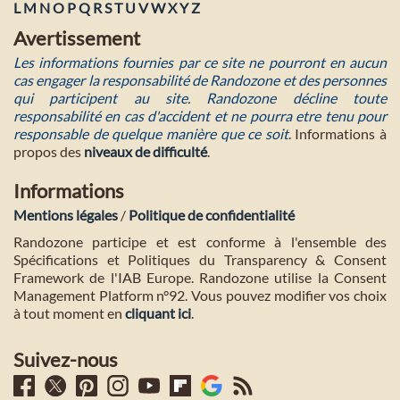
L
M
N
O
P
Q
R
S
T
U
V
W
X
Y
Z
Avertissement
Les informations fournies par ce site ne pourront en aucun
cas engager la responsabilité de Randozone et des personnes
qui participent au site. Randozone décline toute
responsabilité en cas d'accident et ne pourra etre tenu pour
responsable de quelque manière que ce soit
. Informations à
propos des
niveaux de difficulté
.
Informations
Mentions légales
/
Politique de confidentialité
Randozone participe et est conforme à l'ensemble des
Spécifications et Politiques du Transparency & Consent
Framework de l'IAB Europe. Randozone utilise la Consent
Management Platform n°92. Vous pouvez modifier vos choix
à tout moment en
cliquant ici
.
Suivez-nous