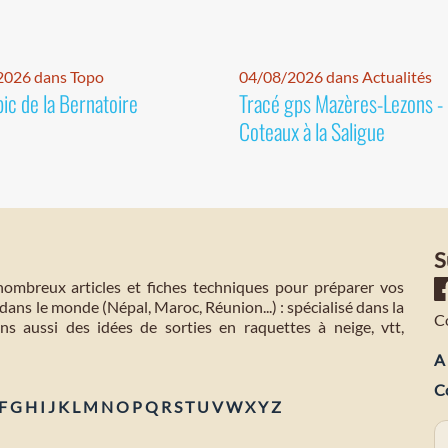
2026 dans Topo
04/08/2026 dans Actualités
pic de la Bernatoire
Tracé gps Mazères-Lezons -
Coteaux à la Saligue
S
mbreux articles et fiches techniques pour préparer vos
dans le monde (Népal, Maroc, Réunion...) : spécialisé dans la
C
s aussi des idées de sorties en raquettes à neige, vtt,
A 
C
F
G
H
I
J
K
L
M
N
O
P
Q
R
S
T
U
V
W
X
Y
Z