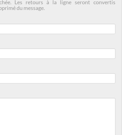
chée. Les retours à la ligne seront convertis
pprimé du message.