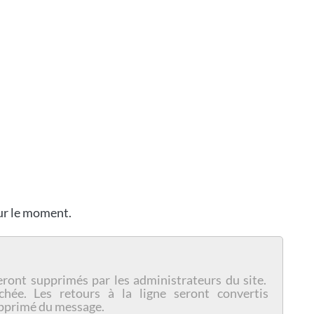
our le moment.
eront supprimés par les administrateurs du site.
chée. Les retours à la ligne seront convertis
pprimé du message.