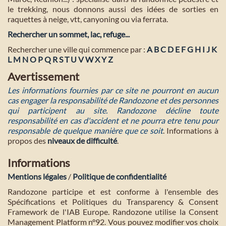
le trekking, nous donnons aussi des idées de sorties en
raquettes à neige, vtt, canyoning ou via ferrata.
Rechercher un sommet, lac, refuge...
Rechercher une ville qui commence par :
A
B
C
D
E
F
G
H
I
J
K
L
M
N
O
P
Q
R
S
T
U
V
W
X
Y
Z
Avertissement
Les informations fournies par ce site ne pourront en aucun
cas engager la responsabilité de Randozone et des personnes
qui participent au site. Randozone décline toute
responsabilité en cas d'accident et ne pourra etre tenu pour
responsable de quelque manière que ce soit
. Informations à
propos des
niveaux de difficulté
.
Informations
Mentions légales
/
Politique de confidentialité
Randozone participe et est conforme à l'ensemble des
Spécifications et Politiques du Transparency & Consent
Framework de l'IAB Europe. Randozone utilise la Consent
Management Platform n°92. Vous pouvez modifier vos choix