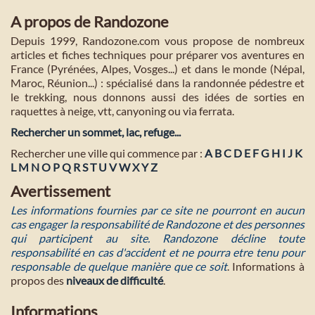
A propos de Randozone
Depuis 1999, Randozone.com vous propose de nombreux
articles et fiches techniques pour préparer vos aventures en
France (Pyrénées, Alpes, Vosges...) et dans le monde (Népal,
Maroc, Réunion...) : spécialisé dans la randonnée pédestre et
le trekking, nous donnons aussi des idées de sorties en
raquettes à neige, vtt, canyoning ou via ferrata.
Rechercher un sommet, lac, refuge...
Rechercher une ville qui commence par :
A
B
C
D
E
F
G
H
I
J
K
L
M
N
O
P
Q
R
S
T
U
V
W
X
Y
Z
Avertissement
Les informations fournies par ce site ne pourront en aucun
cas engager la responsabilité de Randozone et des personnes
qui participent au site. Randozone décline toute
responsabilité en cas d'accident et ne pourra etre tenu pour
responsable de quelque manière que ce soit
. Informations à
propos des
niveaux de difficulté
.
Informations