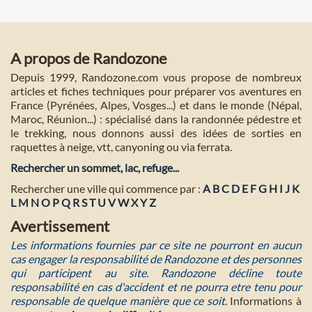
A propos de Randozone
Depuis 1999, Randozone.com vous propose de nombreux
articles et fiches techniques pour préparer vos aventures en
France (Pyrénées, Alpes, Vosges...) et dans le monde (Népal,
Maroc, Réunion...) : spécialisé dans la randonnée pédestre et
le trekking, nous donnons aussi des idées de sorties en
raquettes à neige, vtt, canyoning ou via ferrata.
Rechercher un sommet, lac, refuge...
Rechercher une ville qui commence par :
A
B
C
D
E
F
G
H
I
J
K
L
M
N
O
P
Q
R
S
T
U
V
W
X
Y
Z
Avertissement
Les informations fournies par ce site ne pourront en aucun
cas engager la responsabilité de Randozone et des personnes
qui participent au site. Randozone décline toute
responsabilité en cas d'accident et ne pourra etre tenu pour
responsable de quelque manière que ce soit
. Informations à