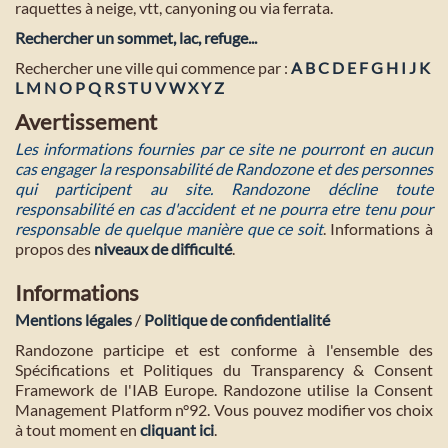
raquettes à neige, vtt, canyoning ou via ferrata.
Rechercher un sommet, lac, refuge...
Rechercher une ville qui commence par :
A
B
C
D
E
F
G
H
I
J
K
L
M
N
O
P
Q
R
S
T
U
V
W
X
Y
Z
Avertissement
Les informations fournies par ce site ne pourront en aucun
cas engager la responsabilité de Randozone et des personnes
qui participent au site. Randozone décline toute
responsabilité en cas d'accident et ne pourra etre tenu pour
responsable de quelque manière que ce soit
. Informations à
propos des
niveaux de difficulté
.
Informations
Mentions légales
/
Politique de confidentialité
Randozone participe et est conforme à l'ensemble des
Spécifications et Politiques du Transparency & Consent
Framework de l'IAB Europe. Randozone utilise la Consent
Management Platform n°92. Vous pouvez modifier vos choix
à tout moment en
cliquant ici
.