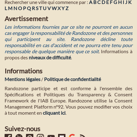
Rechercher une ville qui commence par :
A
B
C
D
E
F
G
H
I
J
K
L
M
N
O
P
Q
R
S
T
U
V
W
X
Y
Z
Avertissement
Les informations fournies par ce site ne pourront en aucun
cas engager la responsabilité de Randozone et des personnes
qui participent au site. Randozone décline toute
responsabilité en cas d'accident et ne pourra etre tenu pour
responsable de quelque manière que ce soit
. Informations à
propos des
niveaux de difficulté
.
Informations
Mentions légales
/
Politique de confidentialité
Randozone participe et est conforme à l'ensemble des
Spécifications et Politiques du Transparency & Consent
Framework de l'IAB Europe. Randozone utilise la Consent
Management Platform n°92. Vous pouvez modifier vos choix
à tout moment en
cliquant ici
.
Suivez-nous