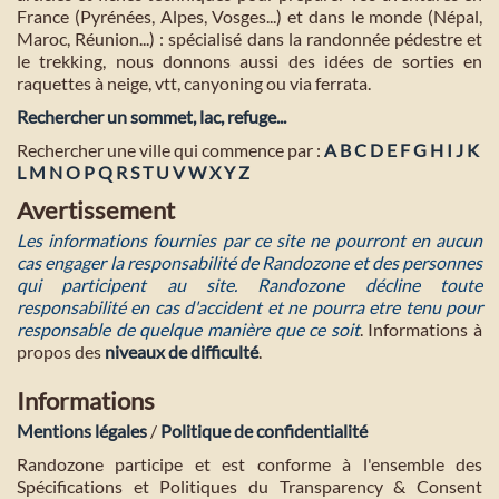
France (Pyrénées, Alpes, Vosges...) et dans le monde (Népal,
Maroc, Réunion...) : spécialisé dans la randonnée pédestre et
le trekking, nous donnons aussi des idées de sorties en
raquettes à neige, vtt, canyoning ou via ferrata.
Rechercher un sommet, lac, refuge...
Rechercher une ville qui commence par :
A
B
C
D
E
F
G
H
I
J
K
L
M
N
O
P
Q
R
S
T
U
V
W
X
Y
Z
Avertissement
Les informations fournies par ce site ne pourront en aucun
cas engager la responsabilité de Randozone et des personnes
qui participent au site. Randozone décline toute
responsabilité en cas d'accident et ne pourra etre tenu pour
responsable de quelque manière que ce soit
. Informations à
propos des
niveaux de difficulté
.
Informations
Mentions légales
/
Politique de confidentialité
Randozone participe et est conforme à l'ensemble des
Spécifications et Politiques du Transparency & Consent