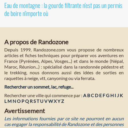
Eau de montagne : la gourde filtrante n'est pas un permis
de boire n'importe où
A propos de Randozone
Depuis 1999, Randozone.com vous propose de nombreux
articles et fiches techniques pour préparer vos aventures en
France (Pyrénées, Alpes, Vosges...) et dans le monde (Népal,
Maroc, Réunion...) : spécialisé dans la randonnée pédestre et
le trekking, nous donnons aussi des idées de sorties en
raquettes à neige, vtt, canyoning ou via ferrata.
Rechercher un sommet, lac, refuge...
Rechercher une ville qui commence par :
A
B
C
D
E
F
G
H
I
J
K
L
M
N
O
P
Q
R
S
T
U
V
W
X
Y
Z
Avertissement
Les informations fournies par ce site ne pourront en aucun
cas engager la responsabilité de Randozone et des personnes