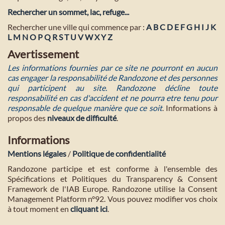
Rechercher un sommet, lac, refuge...
Rechercher une ville qui commence par :
A
B
C
D
E
F
G
H
I
J
K
L
M
N
O
P
Q
R
S
T
U
V
W
X
Y
Z
Avertissement
Les informations fournies par ce site ne pourront en aucun
cas engager la responsabilité de Randozone et des personnes
qui participent au site. Randozone décline toute
responsabilité en cas d'accident et ne pourra etre tenu pour
responsable de quelque manière que ce soit
. Informations à
propos des
niveaux de difficulté
.
Informations
Mentions légales
/
Politique de confidentialité
Randozone participe et est conforme à l'ensemble des
Spécifications et Politiques du Transparency & Consent
Framework de l'IAB Europe. Randozone utilise la Consent
Management Platform n°92. Vous pouvez modifier vos choix
à tout moment en
cliquant ici
.