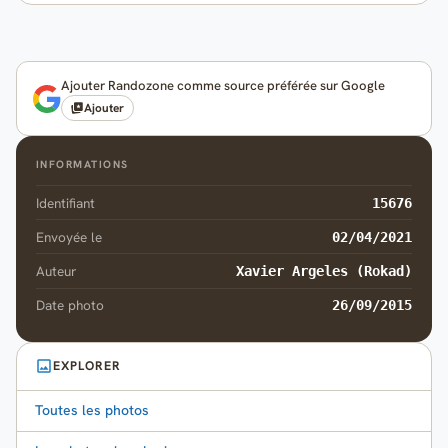
Ajouter Randozone comme source préférée sur Google
Ajouter
INFORMATIONS
Identifiant
15676
Envoyée le
02/04/2021
Auteur
Xavier Argeles (Rokad)
Date photo
26/09/2015
EXPLORER
Toutes les photos