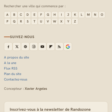
Rechercher une ville qui commence par :
A
B
C
D
E
F
G
H
I
J
K
L
M
N
O
P
Q
R
S
T
U
V
W
X
Y
Z
SUIVEZ-NOUS
A propos du site
A la une
Flux RSS
Plan du site
Contactez-nous
Concepteur :
Xavier Argeles
Inscrivez-vous à la newsletter de Randozone