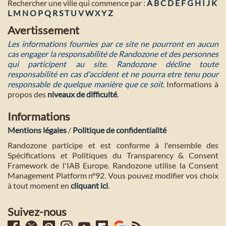
Rechercher une ville qui commence par :
A
B
C
D
E
F
G
H
I
J
K
L
M
N
O
P
Q
R
S
T
U
V
W
X
Y
Z
Avertissement
Les informations fournies par ce site ne pourront en aucun
cas engager la responsabilité de Randozone et des personnes
qui participent au site. Randozone décline toute
responsabilité en cas d'accident et ne pourra etre tenu pour
responsable de quelque manière que ce soit
. Informations à
propos des
niveaux de difficulté
.
Informations
Mentions légales
/
Politique de confidentialité
Randozone participe et est conforme à l'ensemble des
Spécifications et Politiques du Transparency & Consent
Framework de l'IAB Europe. Randozone utilise la Consent
Management Platform n°92. Vous pouvez modifier vos choix
à tout moment en
cliquant ici
.
Suivez-nous