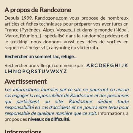
A propos de Randozone
Depuis 1999, Randozone.com vous propose de nombreux
articles et fiches techniques pour préparer vos aventures en
France (Pyrénées, Alpes, Vosges...) et dans le monde (Népal,
Maroc, Réunion...) : spécialisé dans la randonnée pédestre et
le trekking, nous donnons aussi des idées de sorties en
raquettes à neige, vtt, canyoning ou via ferrata.
Rechercher un sommet, lac, refuge...
Rechercher une ville qui commence par :
A
B
C
D
E
F
G
H
I
J
K
L
M
N
O
P
Q
R
S
T
U
V
W
X
Y
Z
Avertissement
Les informations fournies par ce site ne pourront en aucun
cas engager la responsabilité de Randozone et des personnes
qui participent au site. Randozone décline toute
responsabilité en cas d'accident et ne pourra etre tenu pour
responsable de quelque manière que ce soit
. Informations à
propos des
niveaux de difficulté
.
Informations