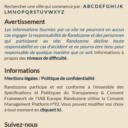
Rechercher une ville qui commence par :
A
B
C
D
E
F
G
H
I
J
K
L
M
N
O
P
Q
R
S
T
U
V
W
X
Y
Z
Avertissement
Les informations fournies par ce site ne pourront en aucun
cas engager la responsabilité de Randozone et des personnes
qui participent au site. Randozone décline toute
responsabilité en cas d'accident et ne pourra etre tenu pour
responsable de quelque manière que ce soit
. Informations à
propos des
niveaux de difficulté
.
Informations
Mentions légales
/
Politique de confidentialité
Randozone participe et est conforme à l'ensemble des
Spécifications et Politiques du Transparency & Consent
Framework de l'IAB Europe. Randozone utilise la Consent
Management Platform n°92. Vous pouvez modifier vos choix
à tout moment en
cliquant ici
.
Suivez-nous