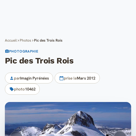
Cartes
Blog
Mon compte
Accueil
Photos
Pic des Trois Rois
PHOTOGRAPHIE
Pic des Trois Rois
par
Imagin Pyrénées
prise le
Mars 2012
photo
10462