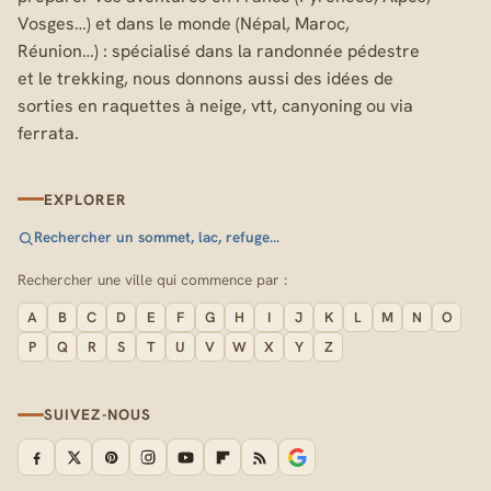
Vosges…) et dans le monde (Népal, Maroc,
Réunion…) : spécialisé dans la randonnée pédestre
et le trekking, nous donnons aussi des idées de
sorties en raquettes à neige, vtt, canyoning ou via
ferrata.
EXPLORER
Rechercher un sommet, lac, refuge…
Rechercher une ville qui commence par :
A
B
C
D
E
F
G
H
I
J
K
L
M
N
O
P
Q
R
S
T
U
V
W
X
Y
Z
SUIVEZ-NOUS