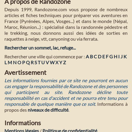
A propos de Randozone
Depuis 1999, Randozone.com vous propose de nombreux
articles et fiches techniques pour préparer vos aventures en
France (Pyrénées, Alpes, Vosges...) et dans le monde (Népal,
Maroc, Réunion...) : spécialisé dans la randonnée pédestre et
le trekking, nous donnons aussi des idées de sorties en
raquettes à neige, vtt, canyoning ou via ferrata.
Rechercher un sommet, lac, refuge...
Rechercher une ville qui commence par :
A
B
C
D
E
F
G
H
I
J
K
L
M
N
O
P
Q
R
S
T
U
V
W
X
Y
Z
Avertissement
Les informations fournies par ce site ne pourront en aucun
cas engager la responsabilité de Randozone et des personnes
qui participent au site. Randozone décline toute
responsabilité en cas d'accident et ne pourra etre tenu pour
responsable de quelque manière que ce soit
. Informations à
propos des
niveaux de difficulté
.
Informations
Mentions légales
/
Politique de confidentialité