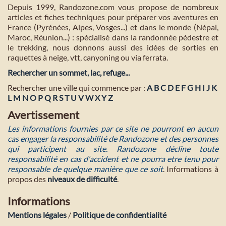
Depuis 1999, Randozone.com vous propose de nombreux
articles et fiches techniques pour préparer vos aventures en
France (Pyrénées, Alpes, Vosges...) et dans le monde (Népal,
Maroc, Réunion...) : spécialisé dans la randonnée pédestre et
le trekking, nous donnons aussi des idées de sorties en
raquettes à neige, vtt, canyoning ou via ferrata.
Rechercher un sommet, lac, refuge...
Rechercher une ville qui commence par :
A
B
C
D
E
F
G
H
I
J
K
L
M
N
O
P
Q
R
S
T
U
V
W
X
Y
Z
Avertissement
Les informations fournies par ce site ne pourront en aucun
cas engager la responsabilité de Randozone et des personnes
qui participent au site. Randozone décline toute
responsabilité en cas d'accident et ne pourra etre tenu pour
responsable de quelque manière que ce soit
. Informations à
propos des
niveaux de difficulté
.
Informations
Mentions légales
/
Politique de confidentialité