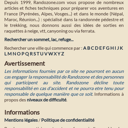
Depuis 1999, Randozone.com vous propose de nombreux
articles et fiches techniques pour préparer vos aventures en
France (Pyrénées, Alpes, Vosges...) et dans le monde (Népal,
Maroc, Réunion...) : spécialisé dans la randonnée pédestre et
le trekking, nous donnons aussi des idées de sorties en
raquettes à neige, vtt, canyoning ou via ferrata.
Rechercher un sommet, lac, refuge...
Rechercher une ville qui commence par :
A
B
C
D
E
F
G
H
I
J
K
L
M
N
O
P
Q
R
S
T
U
V
W
X
Y
Z
Avertissement
Les informations fournies par ce site ne pourront en aucun
cas engager la responsabilité de Randozone et des personnes
qui participent au site. Randozone décline toute
responsabilité en cas d'accident et ne pourra etre tenu pour
responsable de quelque manière que ce soit
. Informations à
propos des
niveaux de difficulté
.
Informations
Mentions légales
/
Politique de confidentialité