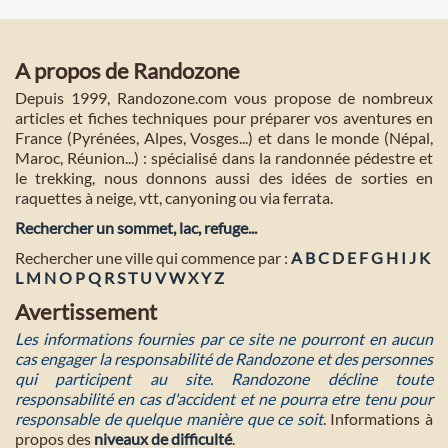
A propos de Randozone
Depuis 1999, Randozone.com vous propose de nombreux
articles et fiches techniques pour préparer vos aventures en
France (Pyrénées, Alpes, Vosges...) et dans le monde (Népal,
Maroc, Réunion...) : spécialisé dans la randonnée pédestre et
le trekking, nous donnons aussi des idées de sorties en
raquettes à neige, vtt, canyoning ou via ferrata.
Rechercher un sommet, lac, refuge...
Rechercher une ville qui commence par :
A
B
C
D
E
F
G
H
I
J
K
L
M
N
O
P
Q
R
S
T
U
V
W
X
Y
Z
Avertissement
Les informations fournies par ce site ne pourront en aucun
cas engager la responsabilité de Randozone et des personnes
qui participent au site. Randozone décline toute
responsabilité en cas d'accident et ne pourra etre tenu pour
responsable de quelque manière que ce soit
. Informations à
propos des
niveaux de difficulté
.