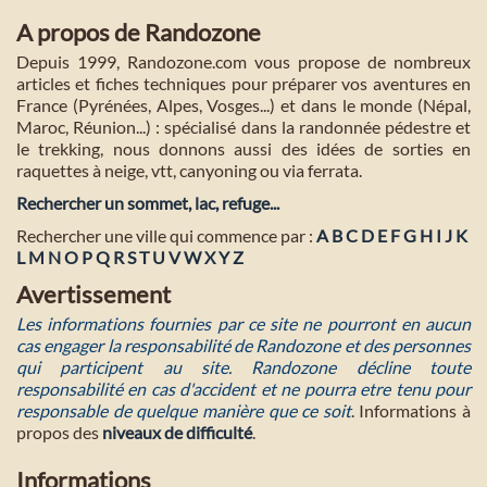
A propos de Randozone
Depuis 1999, Randozone.com vous propose de nombreux
articles et fiches techniques pour préparer vos aventures en
France (Pyrénées, Alpes, Vosges...) et dans le monde (Népal,
Maroc, Réunion...) : spécialisé dans la randonnée pédestre et
le trekking, nous donnons aussi des idées de sorties en
raquettes à neige, vtt, canyoning ou via ferrata.
Rechercher un sommet, lac, refuge...
Rechercher une ville qui commence par :
A
B
C
D
E
F
G
H
I
J
K
L
M
N
O
P
Q
R
S
T
U
V
W
X
Y
Z
Avertissement
Les informations fournies par ce site ne pourront en aucun
cas engager la responsabilité de Randozone et des personnes
qui participent au site. Randozone décline toute
responsabilité en cas d'accident et ne pourra etre tenu pour
responsable de quelque manière que ce soit
. Informations à
propos des
niveaux de difficulté
.
Informations