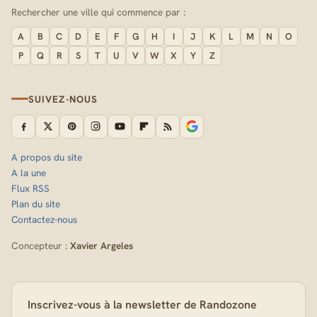
Rechercher une ville qui commence par :
A
B
C
D
E
F
G
H
I
J
K
L
M
N
O
P
Q
R
S
T
U
V
W
X
Y
Z
SUIVEZ-NOUS
A propos du site
A la une
Flux RSS
Plan du site
Contactez-nous
Concepteur :
Xavier Argeles
Inscrivez-vous à la newsletter de Randozone