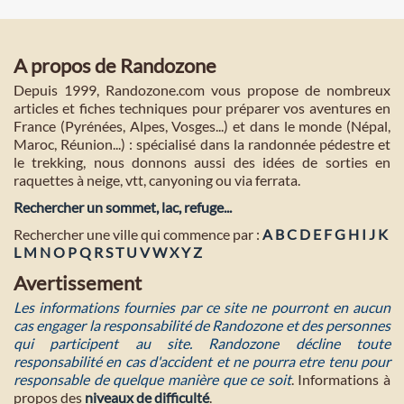
A propos de Randozone
Depuis 1999, Randozone.com vous propose de nombreux
articles et fiches techniques pour préparer vos aventures en
France (Pyrénées, Alpes, Vosges...) et dans le monde (Népal,
Maroc, Réunion...) : spécialisé dans la randonnée pédestre et
le trekking, nous donnons aussi des idées de sorties en
raquettes à neige, vtt, canyoning ou via ferrata.
Rechercher un sommet, lac, refuge...
Rechercher une ville qui commence par :
A
B
C
D
E
F
G
H
I
J
K
L
M
N
O
P
Q
R
S
T
U
V
W
X
Y
Z
Avertissement
Les informations fournies par ce site ne pourront en aucun
cas engager la responsabilité de Randozone et des personnes
qui participent au site. Randozone décline toute
responsabilité en cas d'accident et ne pourra etre tenu pour
responsable de quelque manière que ce soit
. Informations à
propos des
niveaux de difficulté
.