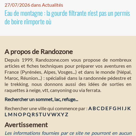
27/07/2026 dans Actualités
Eau de montagne : la gourde filtrante n'est pas un permis
de boire n'importe où
A propos de Randozone
Depuis 1999, Randozone.com vous propose de nombreux
articles et fiches techniques pour préparer vos aventures en
France (Pyrénées, Alpes, Vosges...) et dans le monde (Népal,
Maroc, Réunion...) : spécialisé dans la randonnée pédestre et
le trekking, nous donnons aussi des idées de sorties en
raquettes à neige, vtt, canyoning ou via ferrata.
Rechercher un sommet, lac, refuge...
Rechercher une ville qui commence par :
A
B
C
D
E
F
G
H
I
J
K
L
M
N
O
P
Q
R
S
T
U
V
W
X
Y
Z
Avertissement
Les informations fournies par ce site ne pourront en aucun