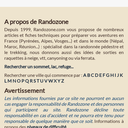
A propos de Randozone
Depuis 1999, Randozone.com vous propose de nombreux
articles et fiches techniques pour préparer vos aventures en
France (Pyrénées, Alpes, Vosges...) et dans le monde (Népal,
Maroc, Réunion...) : spécialisé dans la randonnée pédestre et
le trekking, nous donnons aussi des idées de sorties en
raquettes à neige, vtt, canyoning ou via ferrata.
Rechercher un sommet, lac, refuge...
Rechercher une ville qui commence par :
A
B
C
D
E
F
G
H
I
J
K
L
M
N
O
P
Q
R
S
T
U
V
W
X
Y
Z
Avertissement
Les informations fournies par ce site ne pourront en aucun
cas engager la responsabilité de Randozone et des personnes
qui participent au site. Randozone décline toute
responsabilité en cas d'accident et ne pourra etre tenu pour
responsable de quelque manière que ce soit
. Informations à
propos des
niveaux de difficulté
.